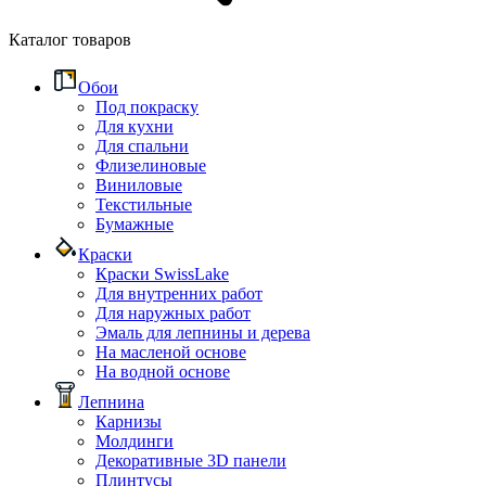
Каталог товаров
Обои
Под покраску
Для кухни
Для спальни
Флизелиновые
Виниловые
Текстильные
Бумажные
Краски
Краски SwissLake
Для внутренних работ
Для наружных работ
Эмаль для лепнины и дерева
На масленой основе
На водной основе
Лепнина
Карнизы
Молдинги
Декоративные 3D панели
Плинтусы