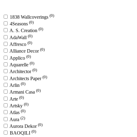
(0)
1838 Wallcoverings
(0)
4Seasons
(0)
A. S. Creation
(0)
AdaWall
(0)
Affresco
(0)
Alliance Decor
(0)
Applico
(0)
Aquarelle
(0)
Architector
(0)
Architects Paper
(0)
Arlin
(0)
Armani Casa
(0)
Arte
(0)
Artsky
(0)
Atlas
(2)
Aura
(0)
Aurora Dekor
(0)
BAOQILI