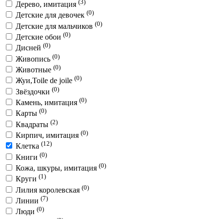
(3)
Дерево, имитация
(0)
Детские для девочек
(0)
Детские для мальчиков
(0)
Детские обои
(0)
Дисней
(0)
Живопись
(0)
Животные
(0)
Жуи,Toile de joile
(0)
Звёздочки
(0)
Камень, имитация
(0)
Карты
(2)
Квадраты
(0)
Кирпич, имитация
(12)
Клетка
(0)
Книги
(0)
Кожа, шкуры, имитация
(1)
Круги
(0)
Лилия королевская
(7)
Линии
(0)
Люди