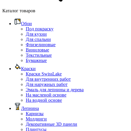
Каталог товаров
Обои
Под покраску
Для кухни
Для спальни
Флизелиновые
Виниловые
Текстильные
Бумажные
Краски
Краски SwissLake
Для внутренних работ
Для наружных работ
Эмаль для лепнины и дерева
На масленой основе
На водной основе
Лепнина
Карнизы
Молдинги
Декоративные 3D панели
Плинтусы