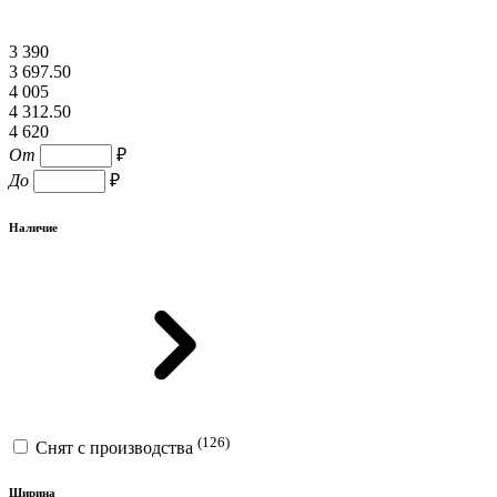
3 390
3 697.50
4 005
4 312.50
4 620
От
₽
До
₽
Наличие
(126)
Снят с производства
Ширина