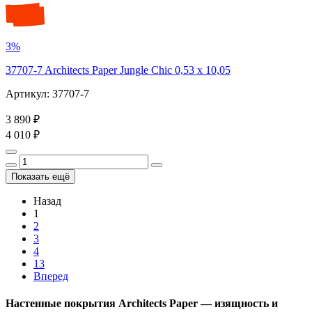
3%
37707-7 Architects Paper Jungle Chic 0,53 х 10,05
Артикул: 37707-7
3 890 ₽
4 010 ₽
Показать ещё
Назад
1
2
3
4
13
Вперед
Настенные покрытия Architects Paper — изящность и