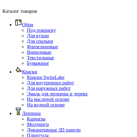
Каталог товаров
Обои
Под покраску
Для кухни
Для спальни
Флизелиновые
Виниловые
Текстильные
Бумажные
Краски
Краски SwissLake
Для внутренних работ
Для наружных работ
Эмаль для лепнины и дерева
На масленой основе
На водной основе
Лепнина
Карнизы
Молдинги
Декоративные 3D панели
Плинтусы