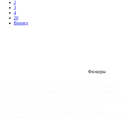
2
3
4
20
Вперед
Фильтры
Основанная в 1993 году, компания Golden Decor
зарекомендовала себя как один из лидеров на московском
рынке отделочных материалов. В нашем магазине обоев в
Москве вы найдете не только высококачественные товары, но
и лучшие решения для оформления любого интерьера. Мы
предлагаем широкий и уникальный ассортимент
декоративных материалов, который отвечает самым высоким
требованиям.