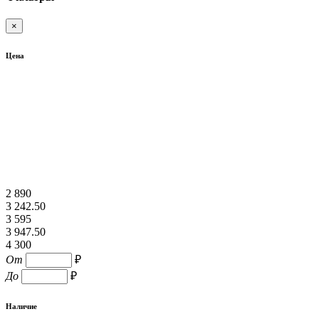
×
Цена
2 890
3 242.50
3 595
3 947.50
4 300
От
₽
До
₽
Наличие