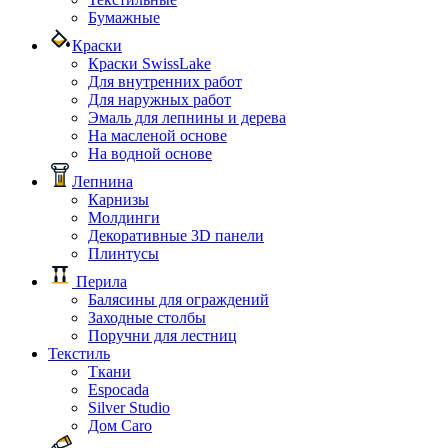
Бумажные
Краски
Краски SwissLake
Для внутренних работ
Для наружных работ
Эмаль для лепнины и дерева
На масленой основе
На водной основе
Лепнина
Карнизы
Молдинги
Декоративные 3D панели
Плинтусы
Перила
Балясины для ограждений
Заходные столбы
Поручни для лестниц
Текстиль
Ткани
Espocada
Silver Studio
Дом Caro