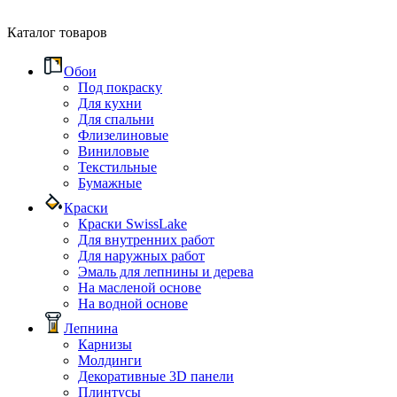
Каталог товаров
Обои
Под покраску
Для кухни
Для спальни
Флизелиновые
Виниловые
Текстильные
Бумажные
Краски
Краски SwissLake
Для внутренних работ
Для наружных работ
Эмаль для лепнины и дерева
На масленой основе
На водной основе
Лепнина
Карнизы
Молдинги
Декоративные 3D панели
Плинтусы