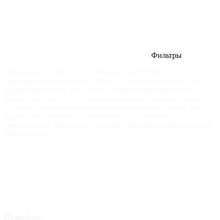
Фильтры
Основанная в 1993 году, компания Golden Decor
зарекомендовала себя как один из лидеров на московском
рынке отделочных материалов. В нашем магазине обоев в
Москве вы найдете не только высококачественные товары, но
и лучшие решения для оформления любого интерьера. Мы
предлагаем широкий и уникальный ассортимент
декоративных материалов, который отвечает самым высоким
требованиям.
Подробнее