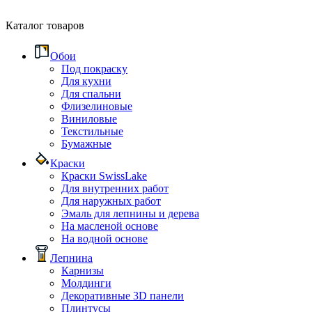
Каталог товаров
Обои
Под покраску
Для кухни
Для спальни
Флизелиновые
Виниловые
Текстильные
Бумажные
Краски
Краски SwissLake
Для внутренних работ
Для наружных работ
Эмаль для лепнины и дерева
На масленой основе
На водной основе
Лепнина
Карнизы
Молдинги
Декоративные 3D панели
Плинтусы