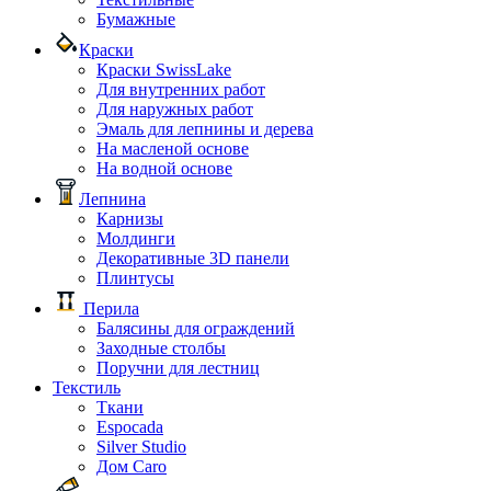
Бумажные
Краски
Краски SwissLake
Для внутренних работ
Для наружных работ
Эмаль для лепнины и дерева
На масленой основе
На водной основе
Лепнина
Карнизы
Молдинги
Декоративные 3D панели
Плинтусы
Перила
Балясины для ограждений
Заходные столбы
Поручни для лестниц
Текстиль
Ткани
Espocada
Silver Studio
Дом Caro