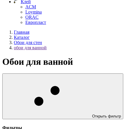
Клей
ACM
Loymina
ORAC
Европласт
Главная
Каталог
Обои для стен
обои для ванной
Обои для ванной
Открыть фильтр
Фильтры