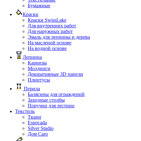
Бумажные
Краски
Краски SwissLake
Для внутренних работ
Для наружных работ
Эмаль для лепнины и дерева
На масленой основе
На водной основе
Лепнина
Карнизы
Молдинги
Декоративные 3D панели
Плинтусы
Перила
Балясины для ограждений
Заходные столбы
Поручни для лестниц
Текстиль
Ткани
Espocada
Silver Studio
Дом Caro