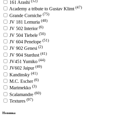
(52)
161 Arashi
(47)
Academy a tribute to Gustav Klimt
(75)
Grande Corniche
(48)
JV 181 Lemuria
(6)
JV 502 Interior
(50)
JV 504 Tiebele
(51)
JV 604 Penelope
(2)
JV 902 Genesi
(41)
JV 904 Stardust
(44)
JV451 Yumiko
(49)
JV602 Jaipur
(41)
Kandinsky
(6)
M.C. Escher
(3)
Marimekko
(60)
Scalamandre
(97)
Textures
Новинка