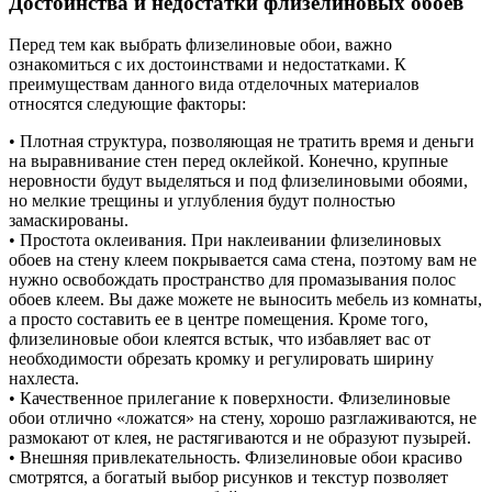
Достоинства и недостатки флизелиновых обоев
Перед тем как выбрать флизелиновые обои, важно
ознакомиться с их достоинствами и недостатками. К
преимуществам данного вида отделочных материалов
относятся следующие факторы:
• Плотная структура, позволяющая не тратить время и деньги
на выравнивание стен перед оклейкой. Конечно, крупные
неровности будут выделяться и под флизелиновыми обоями,
но мелкие трещины и углубления будут полностью
замаскированы.
• Простота оклеивания. При наклеивании флизелиновых
обоев на стену клеем покрывается сама стена, поэтому вам не
нужно освобождать пространство для промазывания полос
обоев клеем. Вы даже можете не выносить мебель из комнаты,
а просто составить ее в центре помещения. Кроме того,
флизелиновые обои клеятся встык, что избавляет вас от
необходимости обрезать кромку и регулировать ширину
нахлеста.
• Качественное прилегание к поверхности. Флизелиновые
обои отлично «ложатся» на стену, хорошо разглаживаются, не
размокают от клея, не растягиваются и не образуют пузырей.
• Внешняя привлекательность. Флизелиновые обои красиво
смотрятся, а богатый выбор рисунков и текстур позволяет