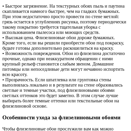
• Быстрое загрязнение. На текстурных обоях пыль и паутина
скапливается намного быстрее, чем на гладких бумажных.
При этом недостаточно просто провести по стене метлой:
грязь остается в углублениях рисунка, поэтому периодически
такому покрытию требуется тщательная уборка с
использованием пылесоса или моющих средств.
• Высокая цена. Флизелиновые обои дороже бумажных.
Кроме того, если вы решили приобрести обои под покраску,
будьте готовы дополнительно раскошелиться на краску.
• Возможность повреждения. Обои из флизелина достаточно
прочные, однако при неаккуратном обращении с ними
крупный рельеф становится слабым звеном. Домашние
питомцы или непоседливые дети могут нечаянно испортить
всю красоту.
• Прозрачность. Если шпатлевка или грунтовка стены
выполнялась локально и в результате на стене образовались
светлые и темные участки, под флизелиновыми обоями
светлых оттенков это будет заметно. В этом случае лучше
выбирать более темные оттенки или текстильные обои на
флизелиновой основе.
Особенности ухода за флизелиновыми обоями
Чтобы флизелиновые обои прослужили вам как можно