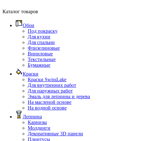
Каталог товаров
Обои
Под покраску
Для кухни
Для спальни
Флизелиновые
Виниловые
Текстильные
Бумажные
Краски
Краски SwissLake
Для внутренних работ
Для наружных работ
Эмаль для лепнины и дерева
На масленой основе
На водной основе
Лепнина
Карнизы
Молдинги
Декоративные 3D панели
Плинтусы