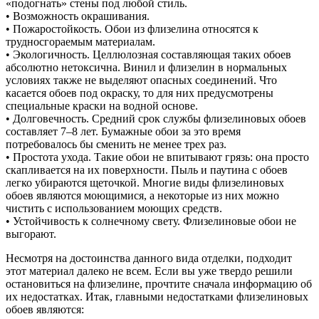
«подогнать» стены под любой стиль.
• Возможность окрашивания.
• Пожаростойкость. Обои из флизелина относятся к
трудносгораемым материалам.
• Экологичность. Целлюлозная составляющая таких обоев
абсолютно нетоксична. Винил и флизелин в нормальных
условиях также не выделяют опасных соединений. Что
касается обоев под окраску, то для них предусмотрены
специальные краски на водной основе.
• Долговечность. Средний срок службы флизелиновых обоев
составляет 7–8 лет. Бумажные обои за это время
потребовалось бы сменить не менее трех раз.
• Простота ухода. Такие обои не впитывают грязь: она просто
скапливается на их поверхности. Пыль и паутина с обоев
легко убираются щеточкой. Многие виды флизелиновых
обоев являются моющимися, а некоторые из них можно
чистить с использованием моющих средств.
• Устойчивость к солнечному свету. Флизелиновые обои не
выгорают.
Несмотря на достоинства данного вида отделки, подходит
этот материал далеко не всем. Если вы уже твердо решили
остановиться на флизелине, прочтите сначала информацию об
их недостатках. Итак, главными недостатками флизелиновых
обоев являются: