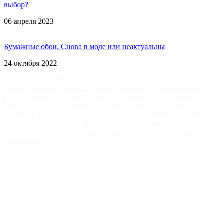
выбор?
06 апреля 2023
Бумажные обои. Снова в моде или неактуальны
24 октября 2022
Основанная в 1993 году, компания Golden Decor
зарекомендовала себя как один из лидеров на московском
рынке отделочных материалов. В нашем магазине обоев в
Москве вы найдете не только высококачественные товары, но
и лучшие решения для оформления любого интерьера. Мы
предлагаем широкий и уникальный ассортимент
декоративных материалов, который отвечает самым высоким
требованиям.