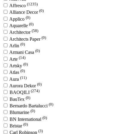
(1235)
Affresco
(0)
Alliance Decor
(0)
Applico
(0)
Aquarelle
(58)
Architector
(0)
Architects Paper
(0)
Arlin
(0)
Armani Casa
(14)
Arte
(0)
Artsky
(0)
Atlas
(11)
Aura
(0)
Aurora Dekor
(274)
BAOQILI
(0)
BauTex
(0)
Bernardo Bartalucci
(0)
Blumarine
(0)
BN International
(0)
Bristar
(3)
Carl Robinson