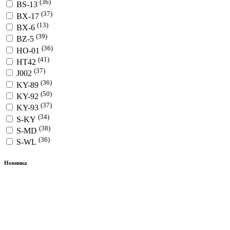
(36)
BS-13
(37)
BX-17
(13)
BX-6
(39)
BZ-5
(36)
HO-01
(41)
HT42
(37)
J002
(36)
KY-89
(50)
KY-92
(37)
KY-93
(34)
S-KY
(38)
S-MD
(36)
S-WL
Новинка