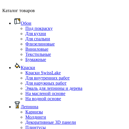
Каталог товаров
Обои
Под покраску
Для кухни
Для спальни
Флизелиновые
Виниловые
Текстильные
Бумажные
Краски
Краски SwissLake
Для внутренних работ
Для наружных работ
Эмаль для лепнины и дерева
На масленой основе
На водной основе
Лепнина
Карнизы
Молдинги
Декоративные 3D панели
Плинтусы