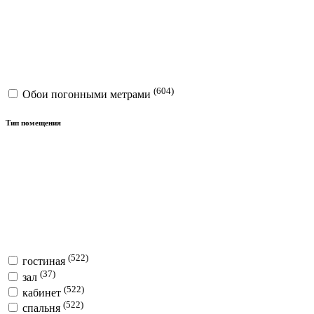
(604)
Обои погонными метрами
Тип помещения
(522)
гостиная
(37)
зал
(522)
кабинет
(522)
спальня