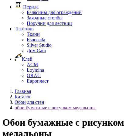
Перила
Балясины для ограждений
Заходные столбы
Поручни для лестниц
Текстиль
Ткани
Espocada
Silver Studio
Дом Caro
Клей
ACM
Loymina
ORAC
Европласт
Главная
Каталог
Обои для стен
обои бумажные с рисунком медальоны
Обои бумажные с рисунком
медальоны