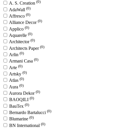
(0)
A. S. Creation
(0)
AdaWall
(0)
Affresco
(0)
Alliance Decor
(0)
Applico
(0)
Aquarelle
(0)
Architector
(0)
Architects Paper
(0)
Arlin
(0)
Armani Casa
(0)
Arte
(0)
Artsky
(0)
Atlas
(0)
Aura
(0)
Aurora Dekor
(0)
BAOQILI
(0)
BauTex
(0)
Bernardo Bartalucci
(0)
Blumarine
(0)
BN International