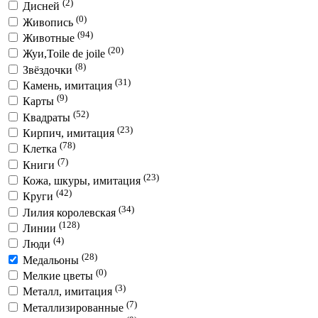
(2)
Дисней
(0)
Живопись
(94)
Животные
(20)
Жуи,Toile de joile
(8)
Звёздочки
(31)
Камень, имитация
(9)
Карты
(52)
Квадраты
(23)
Кирпич, имитация
(78)
Клетка
(7)
Книги
(23)
Кожа, шкуры, имитация
(42)
Круги
(34)
Лилия королевская
(128)
Линии
(4)
Люди
(28)
Медальоны
(0)
Мелкие цветы
(3)
Металл, имитация
(7)
Металлизированные