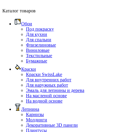
Каталог товаров
Обои
Под покраску
Для кухни
Для спальни
Флизелиновые
Виниловые
Текстильные
Бумажные
Краски
Краски SwissLake
Для внутренних работ
Для наружных работ
Эмаль для лепнины и дерева
На масленой основе
На водной основе
Лепнина
Карнизы
Молдинги
Декоративные 3D панели
Плинтусы