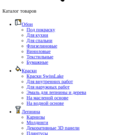
Каталог товаров
Обои
Под покраску
Для кухни
Для спальни
Флизелиновые
Виниловые
Текстильные
Бумажные
Краски
Краски SwissLake
Для внутренних работ
Для наружных работ
Эмаль для лепнины и дерева
На масленой основе
На водной основе
Лепнина
Карнизы
Молдинги
Декоративные 3D панели
Плинтусы