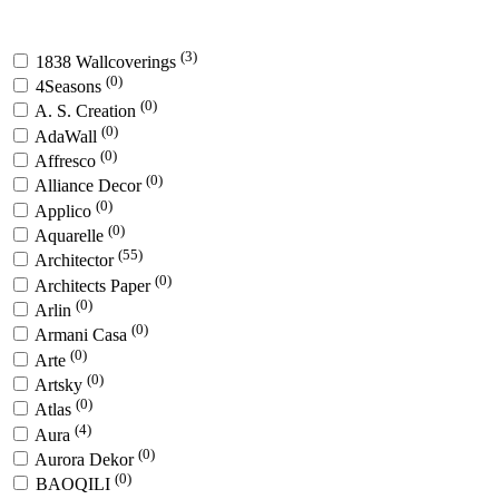
(3)
1838 Wallcoverings
(0)
4Seasons
(0)
A. S. Creation
(0)
AdaWall
(0)
Affresco
(0)
Alliance Decor
(0)
Applico
(0)
Aquarelle
(55)
Architector
(0)
Architects Paper
(0)
Arlin
(0)
Armani Casa
(0)
Arte
(0)
Artsky
(0)
Atlas
(4)
Aura
(0)
Aurora Dekor
(0)
BAOQILI