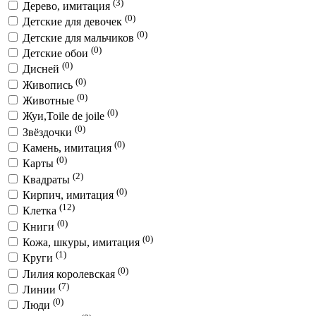
(3)
Дерево, имитация
(0)
Детские для девочек
(0)
Детские для мальчиков
(0)
Детские обои
(0)
Дисней
(0)
Живопись
(0)
Животные
(0)
Жуи,Toile de joile
(0)
Звёздочки
(0)
Камень, имитация
(0)
Карты
(2)
Квадраты
(0)
Кирпич, имитация
(12)
Клетка
(0)
Книги
(0)
Кожа, шкуры, имитация
(1)
Круги
(0)
Лилия королевская
(7)
Линии
(0)
Люди