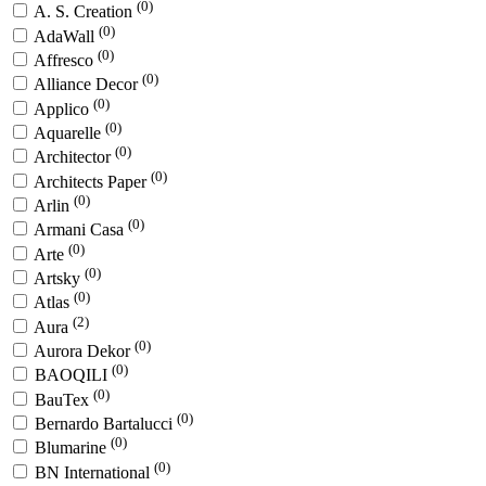
(0)
A. S. Creation
(0)
AdaWall
(0)
Affresco
(0)
Alliance Decor
(0)
Applico
(0)
Aquarelle
(0)
Architector
(0)
Architects Paper
(0)
Arlin
(0)
Armani Casa
(0)
Arte
(0)
Artsky
(0)
Atlas
(2)
Aura
(0)
Aurora Dekor
(0)
BAOQILI
(0)
BauTex
(0)
Bernardo Bartalucci
(0)
Blumarine
(0)
BN International