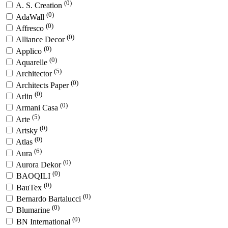
(0)
A. S. Creation
(0)
AdaWall
(0)
Affresco
(0)
Alliance Decor
(0)
Applico
(0)
Aquarelle
(5)
Architector
(0)
Architects Paper
(0)
Arlin
(0)
Armani Casa
(5)
Arte
(0)
Artsky
(0)
Atlas
(6)
Aura
(0)
Aurora Dekor
(0)
BAOQILI
(0)
BauTex
(0)
Bernardo Bartalucci
(0)
Blumarine
(0)
BN International