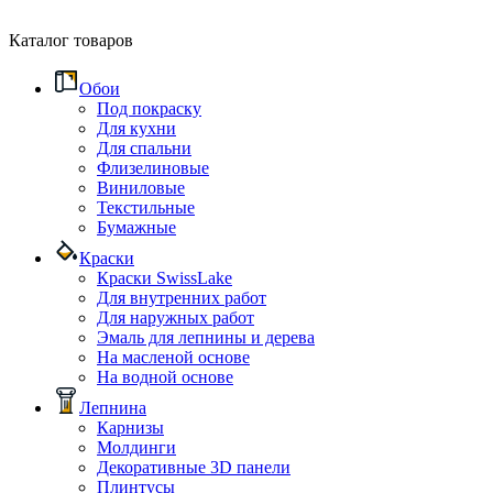
Каталог товаров
Обои
Под покраску
Для кухни
Для спальни
Флизелиновые
Виниловые
Текстильные
Бумажные
Краски
Краски SwissLake
Для внутренних работ
Для наружных работ
Эмаль для лепнины и дерева
На масленой основе
На водной основе
Лепнина
Карнизы
Молдинги
Декоративные 3D панели
Плинтусы