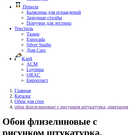
Перила
Балясины для ограждений
Заходные столбы
Поручни для лестниц
Текстиль
Ткани
Espocada
Silver Studio
Дом Caro
Клей
ACM
Loymina
ORAC
Европласт
Главная
Каталог
Обои для стен
обои флизелиновые с рисунком штукатурка, имитация
Обои флизелиновые с
рисунком штукатурка,