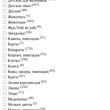
Детские для мальчиков
(267)
Детские обои
(49)
Дисней
(1)
Живопись
(303)
Животные
(6)
Жуи,Toile de joile
(26)
Звёздочки
(57)
Камень, имитация
(7)
Карты
(178)
Квадраты
(52)
Кирпич, имитация
(189)
Клетка
(9)
Книги
(62)
Кожа, шкуры, имитация
(91)
Круги
(63)
Лилия королевская
(559)
Линии
(72)
Люди
(49)
Медальоны
(2)
Мелкие цветы
(19)
Металл, имитация