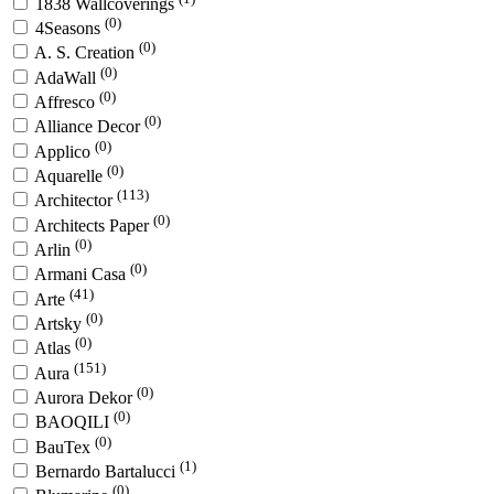
1838 Wallcoverings
(0)
4Seasons
(0)
A. S. Creation
(0)
AdaWall
(0)
Affresco
(0)
Alliance Decor
(0)
Applico
(0)
Aquarelle
(113)
Architector
(0)
Architects Paper
(0)
Arlin
(0)
Armani Casa
(41)
Arte
(0)
Artsky
(0)
Atlas
(151)
Aura
(0)
Aurora Dekor
(0)
BAOQILI
(0)
BauTex
(1)
Bernardo Bartalucci
(0)