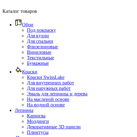
Каталог товаров
Обои
Под покраску
Для кухни
Для спальни
Флизелиновые
Виниловые
Текстильные
Бумажные
Краски
Краски SwissLake
Для внутренних работ
Для наружных работ
Эмаль для лепнины и дерева
На масленой основе
На водной основе
Лепнина
Карнизы
Молдинги
Декоративные 3D панели
Плинтусы