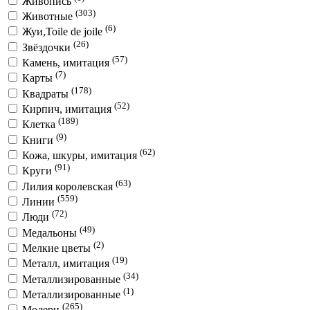
Живопись
(303)
Животные
(6)
Жуи,Toile de joile
(26)
Звёздочки
(57)
Камень, имитация
(7)
Карты
(178)
Квадраты
(52)
Кирпич, имитация
(189)
Клетка
(9)
Книги
(62)
Кожа, шкуры, имитация
(91)
Круги
(63)
Лилия королевская
(559)
Линии
(72)
Люди
(49)
Медальоны
(2)
Мелкие цветы
(19)
Металл, имитация
(34)
Металлизированные
(1)
Металлизированные
(265)
Модерн