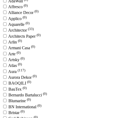
AdaWall
(0)
Affresco
(0)
Alliance Decor
(0)
Applico
(0)
Aquarelle
(33)
Architector
(0)
Architects Paper
(0)
Arlin
(0)
Armani Casa
(0)
Arte
(0)
Artsky
(0)
Atlas
(117)
Aura
(0)
Aurora Dekor
(0)
BAOQILI
(0)
BauTex
(0)
Bernardo Bartalucci
(0)
Blumarine
(0)
BN International
(0)
Bristar
(0)