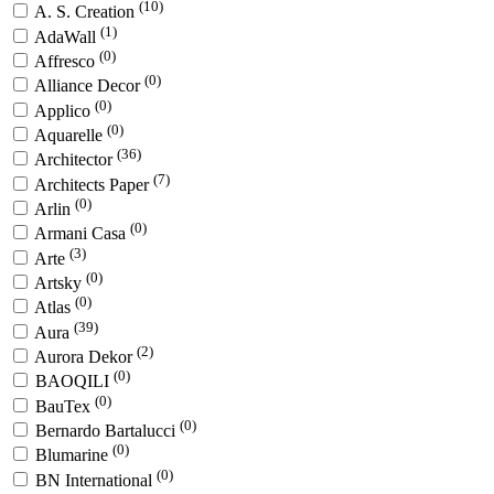
(10)
A. S. Creation
(1)
AdaWall
(0)
Affresco
(0)
Alliance Decor
(0)
Applico
(0)
Aquarelle
(36)
Architector
(7)
Architects Paper
(0)
Arlin
(0)
Armani Casa
(3)
Arte
(0)
Artsky
(0)
Atlas
(39)
Aura
(2)
Aurora Dekor
(0)
BAOQILI
(0)
BauTex
(0)
Bernardo Bartalucci
(0)
Blumarine
(0)
BN International