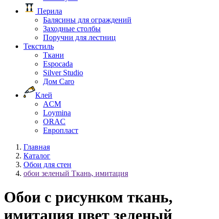
Перила
Балясины для ограждений
Заходные столбы
Поручни для лестниц
Текстиль
Ткани
Espocada
Silver Studio
Дом Caro
Клей
ACM
Loymina
ORAC
Европласт
Главная
Каталог
Обои для стен
обои зеленый Ткань, имитация
Обои с рисунком ткань,
имитация цвет зеленый