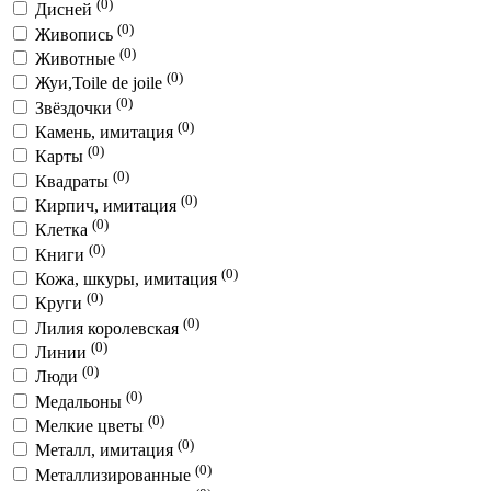
(0)
Дисней
(0)
Живопись
(0)
Животные
(0)
Жуи,Toile de joile
(0)
Звёздочки
(0)
Камень, имитация
(0)
Карты
(0)
Квадраты
(0)
Кирпич, имитация
(0)
Клетка
(0)
Книги
(0)
Кожа, шкуры, имитация
(0)
Круги
(0)
Лилия королевская
(0)
Линии
(0)
Люди
(0)
Медальоны
(0)
Мелкие цветы
(0)
Металл, имитация
(0)
Металлизированные