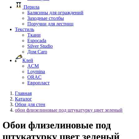
Перила
Балясины для ограждений
Заходные столбы
Поручни для лестниц
Текстиль
Ткани
Espocada
Silver Studio
Дом Caro
Клей
ACM
Loymina
ORAC
Европласт
Главная
Каталог
Обои для стен
обои флизелиновые под штукатурку цвет зеленый
Обои флизелиновые под
штукатурку цвет зеленый