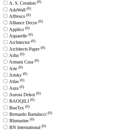
(0)
A. S. Creation
(0)
AdaWall
(0)
Affresco
(0)
Alliance Decor
(0)
Applico
(0)
Aquarelle
(0)
Architector
(0)
Architects Paper
(0)
Arlin
(0)
Armani Casa
(0)
Arte
(0)
Artsky
(0)
Atlas
(0)
Aura
(0)
Aurora Dekor
(0)
BAOQILI
(0)
BauTex
(0)
Bernardo Bartalucci
(0)
Blumarine
(0)
BN International