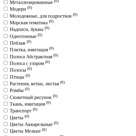
(0)
Металлизированные
(0)
Модерн
(0)
Молодежные, для подростков
(0)
Морская тематика
(0)
Надписи, буквы
(0)
Однотонные
(0)
Пейзаж
(0)
Плитка, имитация
(0)
Полоса Абстрактная
(0)
Полоса с узором
(0)
Полосы
(0)
Птицы
(0)
Растения, ветки, листья
(0)
Ромбы
(0)
Сюжетный рисунок
(0)
Ткань, имитация
(0)
Транспорт
(0)
Цветы
(0)
Цветы Акварельные
(0)
Цветы Мелкие