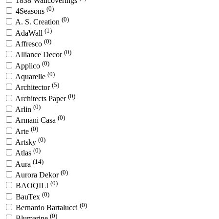
1838 Wallcoverings
(0)
4Seasons
(0)
A. S. Creation
(1)
AdaWall
(0)
Affresco
(0)
Alliance Decor
(0)
Applico
(0)
Aquarelle
(5)
Architector
(0)
Architects Paper
(0)
Arlin
(0)
Armani Casa
(0)
Arte
(0)
Artsky
(0)
Atlas
(14)
Aura
(0)
Aurora Dekor
(0)
BAOQILI
(0)
BauTex
(0)
Bernardo Bartalucci
(0)
Blumarine