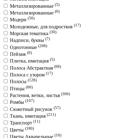
(5)
Металлизированные
(0)
Металлизированные
(50)
Модерн
(17)
Молодежные, для подростков
(30)
Морская тематика
(7)
Надписи, буквы
(298)
Однотонные
(0)
Пейзаж
(5)
Плитка, имитация
(68)
Полоса Абстрактная
(17)
Полоса с узором
(128)
Полосы
(60)
Птицы
(306)
Растения, ветки, листья
(107)
Ромбы
(57)
Сюжетный рисунок
(211)
Ткань, имитация
(11)
Транспорт
(180)
Цветы
(10)
Цветы Акварельные