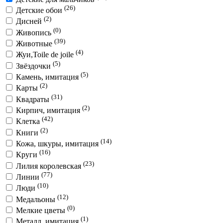
(26)
Детские обои
(2)
Дисней
(0)
Живопись
(39)
Животные
(4)
Жуи,Toile de joile
(5)
Звёздочки
(5)
Камень, имитация
(2)
Карты
(31)
Квадраты
(2)
Кирпич, имитация
(42)
Клетка
(2)
Книги
(14)
Кожа, шкуры, имитация
(16)
Круги
(23)
Лилия королевская
(77)
Линии
(10)
Люди
(12)
Медальоны
(0)
Мелкие цветы
(1)
Металл, имитация