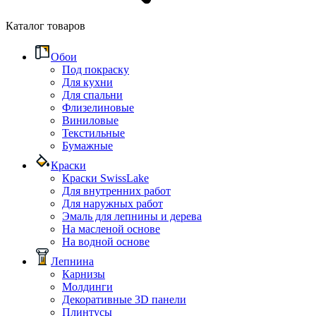
Каталог товаров
Обои
Под покраску
Для кухни
Для спальни
Флизелиновые
Виниловые
Текстильные
Бумажные
Краски
Краски SwissLake
Для внутренних работ
Для наружных работ
Эмаль для лепнины и дерева
На масленой основе
На водной основе
Лепнина
Карнизы
Молдинги
Декоративные 3D панели
Плинтусы