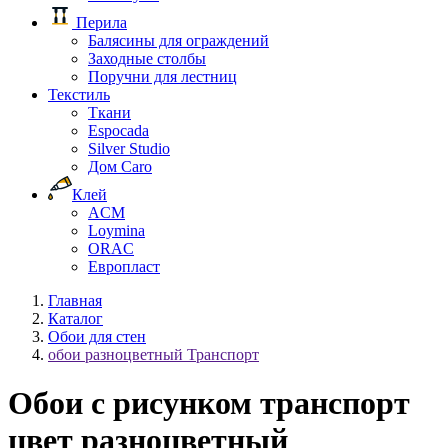
Перила
Балясины для ограждений
Заходные столбы
Поручни для лестниц
Текстиль
Ткани
Espocada
Silver Studio
Дом Caro
Клей
ACM
Loymina
ORAC
Европласт
Главная
Каталог
Обои для стен
обои разноцветный Транспорт
Обои с рисунком транспорт
цвет разноцветный