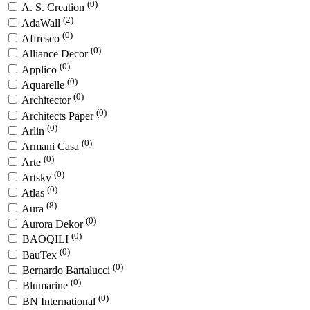
(0)
A. S. Creation
(2)
AdaWall
(0)
Affresco
(0)
Alliance Decor
(0)
Applico
(0)
Aquarelle
(0)
Architector
(0)
Architects Paper
(0)
Arlin
(0)
Armani Casa
(0)
Arte
(0)
Artsky
(0)
Atlas
(8)
Aura
(0)
Aurora Dekor
(0)
BAOQILI
(0)
BauTex
(0)
Bernardo Bartalucci
(0)
Blumarine
(0)
BN International