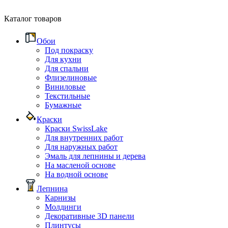
Каталог товаров
Обои
Под покраску
Для кухни
Для спальни
Флизелиновые
Виниловые
Текстильные
Бумажные
Краски
Краски SwissLake
Для внутренних работ
Для наружных работ
Эмаль для лепнины и дерева
На масленой основе
На водной основе
Лепнина
Карнизы
Молдинги
Декоративные 3D панели
Плинтусы