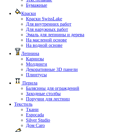
Бумажные
Краски
Краски SwissLake
Для внутренних работ
Для наружных работ
Эмаль для лепнины и дерева
На масленой основе
На водной основе
Лепнина
Карнизы
Молдинги
Декоративные 3D панели
Плинтусы
Перила
Балясины для ограждений
Заходные столбы
Поручни для лестниц
Текстиль
Ткани
Espocada
Silver Studio
Дом Caro