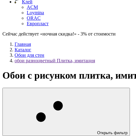
Клей
ACM
Loymina
ORAC
Европласт
Сейчас действует «ночная скидка!» - 3% от стоимости
Главная
Каталог
Обои для стен
обои разноцветный Плитка, имитация
Обои с рисунком плитка, ими
Открыть фильтр