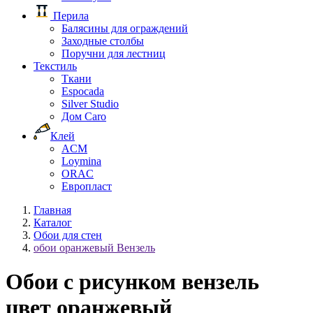
Перила
Балясины для ограждений
Заходные столбы
Поручни для лестниц
Текстиль
Ткани
Espocada
Silver Studio
Дом Caro
Клей
ACM
Loymina
ORAC
Европласт
Главная
Каталог
Обои для стен
обои оранжевый Вензель
Обои с рисунком вензель
цвет оранжевый