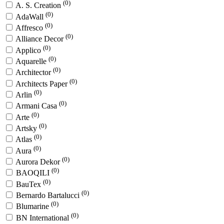
(0)
A. S. Creation
(0)
AdaWall
(0)
Affresco
(0)
Alliance Decor
(0)
Applico
(0)
Aquarelle
(0)
Architector
(0)
Architects Paper
(0)
Arlin
(0)
Armani Casa
(0)
Arte
(0)
Artsky
(0)
Atlas
(0)
Aura
(0)
Aurora Dekor
(0)
BAOQILI
(0)
BauTex
(0)
Bernardo Bartalucci
(0)
Blumarine
(0)
BN International