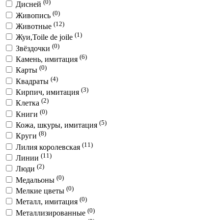
(0)
Дисней
(0)
Живопись
(12)
Животные
(1)
Жуи,Toile de joile
(0)
Звёздочки
(6)
Камень, имитация
(0)
Карты
(4)
Квадраты
(3)
Кирпич, имитация
(2)
Клетка
(0)
Книги
(5)
Кожа, шкуры, имитация
(8)
Круги
(11)
Лилия королевская
(11)
Линии
(2)
Люди
(0)
Медальоны
(0)
Мелкие цветы
(0)
Металл, имитация
(0)
Металлизированные