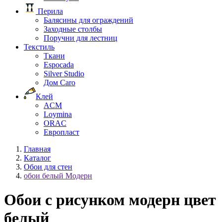
Перила
Балясины для ограждений
Заходные столбы
Поручни для лестниц
Текстиль
Ткани
Espocada
Silver Studio
Дом Caro
Клей
ACM
Loymina
ORAC
Европласт
Главная
Каталог
Обои для стен
обои белый Модерн
Обои с рисунком модерн цвет
белый