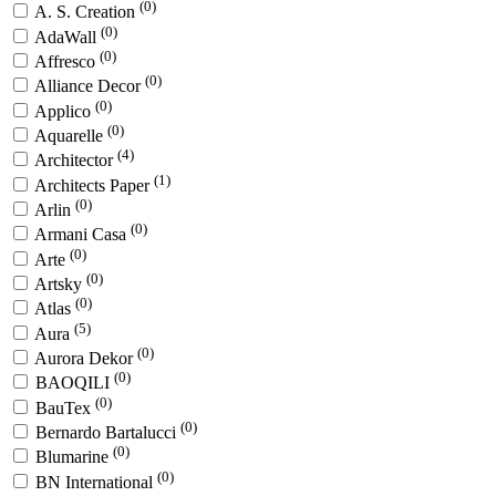
(0)
A. S. Creation
(0)
AdaWall
(0)
Affresco
(0)
Alliance Decor
(0)
Applico
(0)
Aquarelle
(4)
Architector
(1)
Architects Paper
(0)
Arlin
(0)
Armani Casa
(0)
Arte
(0)
Artsky
(0)
Atlas
(5)
Aura
(0)
Aurora Dekor
(0)
BAOQILI
(0)
BauTex
(0)
Bernardo Bartalucci
(0)
Blumarine
(0)
BN International