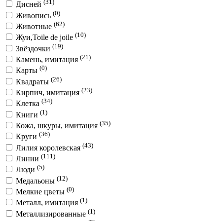
(31)
Дисней
(0)
Живопись
(62)
Животные
(10)
Жуи,Toile de joile
(19)
Звёздочки
(21)
Камень, имитация
(0)
Карты
(26)
Квадраты
(23)
Кирпич, имитация
(34)
Клетка
(1)
Книги
(35)
Кожа, шкуры, имитация
(36)
Круги
(43)
Лилия королевская
(111)
Линии
(5)
Люди
(12)
Медальоны
(0)
Мелкие цветы
(1)
Металл, имитация
(1)
Металлизированные