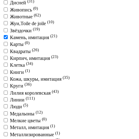
(31)
Дисней
(0)
Живопись
(62)
Животные
(10)
Жуи,Toile de joile
(19)
Звёздочки
(21)
Камень, имитация
(0)
Карты
(26)
Квадраты
(23)
Кирпич, имитация
(34)
Клетка
(1)
Книги
(35)
Кожа, шкуры, имитация
(36)
Круги
(43)
Лилия королевская
(111)
Линии
(5)
Люди
(12)
Медальоны
(0)
Мелкие цветы
(1)
Металл, имитация
(1)
Металлизированные