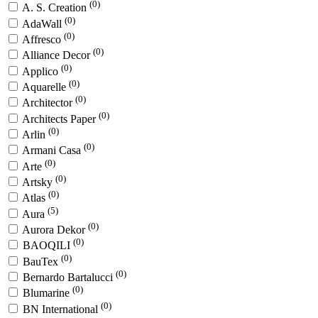
(0)
A. S. Creation
(0)
AdaWall
(0)
Affresco
(0)
Alliance Decor
(0)
Applico
(0)
Aquarelle
(0)
Architector
(0)
Architects Paper
(0)
Arlin
(0)
Armani Casa
(0)
Arte
(0)
Artsky
(0)
Atlas
(5)
Aura
(0)
Aurora Dekor
(0)
BAOQILI
(0)
BauTex
(0)
Bernardo Bartalucci
(0)
Blumarine
(0)
BN International