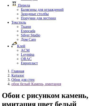
Перила
Балясины для ограждений
Заходные столбы
Поручни для лестниц
Текстиль
Ткани
Espocada
Silver Studio
Дом Caro
Клей
ACM
Loymina
ORAC
Европласт
Главная
Каталог
Обои для стен
обои белый Камень, имитация
Обои с рисунком камень,
имитация цвет белый