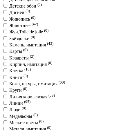
(0)
Детские обои
(0)
Дисней
(0)
Живопись
(42)
Животные
(0)
Жуи,Toile de joile
(0)
Звёздочки
(43)
Камень, имитация
(0)
Карты
(2)
Квадраты
(0)
Кирпич, имитация
(10)
Клетка
(0)
Книги
(60)
Кожа, шкуры, имитация
(0)
Круги
(58)
Лилия королевская
(95)
Линии
(0)
Люди
(9)
Медальоны
(0)
Мелкие цветы
(0)
Металл, имитация