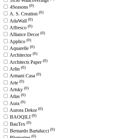
1838 Wallcoverings
(0)
4Seasons
(0)
A. S. Creation
(0)
AdaWall
(0)
Affresco
(0)
Alliance Decor
(0)
Applico
(0)
Aquarelle
(0)
Architector
(0)
Architects Paper
(0)
Arlin
(0)
Armani Casa
(0)
Arte
(0)
Artsky
(0)
Atlas
(0)
Aura
(0)
Aurora Dekor
(0)
BAOQILI
(0)
BauTex
(0)
Bernardo Bartalucci
(0)
Blumarine