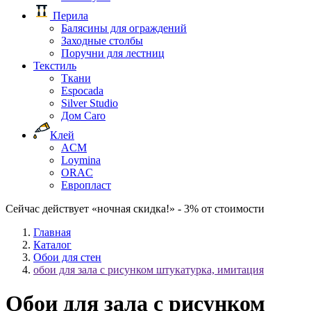
Перила
Балясины для ограждений
Заходные столбы
Поручни для лестниц
Текстиль
Ткани
Espocada
Silver Studio
Дом Caro
Клей
ACM
Loymina
ORAC
Европласт
Сейчас действует «ночная скидка!» - 3% от стоимости
Главная
Каталог
Обои для стен
обои для зала с рисунком штукатурка, имитация
Обои для зала с рисунком