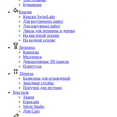
Бумажные
Краски
Краски SwissLake
Для внутренних работ
Для наружных работ
Эмаль для лепнины и дерева
На масленой основе
На водной основе
Лепнина
Карнизы
Молдинги
Декоративные 3D панели
Плинтусы
Перила
Балясины для ограждений
Заходные столбы
Поручни для лестниц
Текстиль
Ткани
Espocada
Silver Studio
Дом Caro