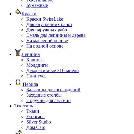
Бумажные
Краски
Краски SwissLake
Для внутренних работ
Для наружных работ
Эмаль для лепнины и дерева
На масленой основе
На водной основе
Лепнина
Карнизы
Молдинги
Декоративные 3D панели
Плинтусы
Перила
Балясины для ограждений
Заходные столбы
Поручни для лестниц
Текстиль
Ткани
Espocada
Silver Studio
Дом Caro