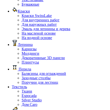
Бумажные
Краски
Краски SwissLake
Для внутренних работ
Для наружных работ
Эмаль для лепнины и дерева
На масленой основе
На водной основе
Лепнина
Карнизы
Молдинги
Декоративные 3D панели
Плинтусы
Перила
Балясины для ограждений
Заходные столбы
Поручни для лестниц
Текстиль
Ткани
Espocada
Silver Studio
Дом Caro