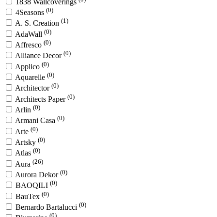
1838 Wallcoverings
(0)
4Seasons
(1)
A. S. Creation
(0)
AdaWall
(0)
Affresco
(0)
Alliance Decor
(0)
Applico
(0)
Aquarelle
(0)
Architector
(0)
Architects Paper
(0)
Arlin
(0)
Armani Casa
(0)
Arte
(0)
Artsky
(0)
Atlas
(26)
Aura
(0)
Aurora Dekor
(0)
BAOQILI
(0)
BauTex
(0)
Bernardo Bartalucci
(0)