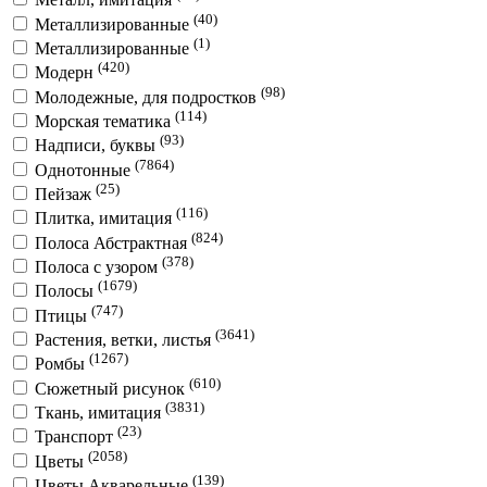
(40)
Металлизированные
(1)
Металлизированные
(420)
Модерн
(98)
Молодежные, для подростков
(114)
Морская тематика
(93)
Надписи, буквы
(7864)
Однотонные
(25)
Пейзаж
(116)
Плитка, имитация
(824)
Полоса Абстрактная
(378)
Полоса с узором
(1679)
Полосы
(747)
Птицы
(3641)
Растения, ветки, листья
(1267)
Ромбы
(610)
Сюжетный рисунок
(3831)
Ткань, имитация
(23)
Транспорт
(2058)
Цветы
(139)
Цветы Акварельные