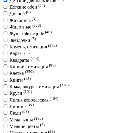
Детские для мальчиков
(24)
Детские обои
(0)
Дисней
(3)
Живопись
(326)
Животные
(40)
Жуи,Toile de joile
(5)
Звёздочки
(173)
Камень, имитация
(11)
Карты
(414)
Квадраты
(95)
Кирпич, имитация
(359)
Клетка
(18)
Книги
(316)
Кожа, шкуры, имитация
(161)
Круги
(464)
Лилия королевская
(1353)
Линии
(98)
Люди
(180)
Медальоны
(2)
Мелкие цветы
(38)
Металл, имитация