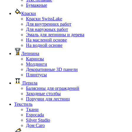
Бумажные
Краски
Краски SwissLake
Для внутренних работ
Для наружных работ
Эмаль для лепнины и дерева
На масленой основе
На водной основе
Лепнина
Карнизы
Молдинги
Декоративные 3D панели
Плинтусы
Перила
Балясины для ограждений
Заходные столбы
Поручни для лестниц
Текстиль
Ткани
Espocada
Silver Studio
Дом Caro