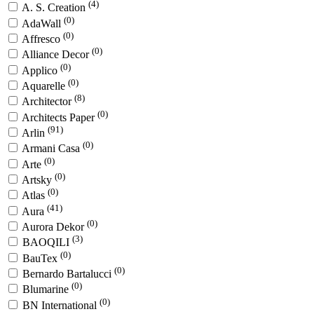
(4)
A. S. Creation
(0)
AdaWall
(0)
Affresco
(0)
Alliance Decor
(0)
Applico
(0)
Aquarelle
(8)
Architector
(0)
Architects Paper
(91)
Arlin
(0)
Armani Casa
(0)
Arte
(0)
Artsky
(0)
Atlas
(41)
Aura
(0)
Aurora Dekor
(3)
BAOQILI
(0)
BauTex
(0)
Bernardo Bartalucci
(0)
Blumarine
(0)
BN International