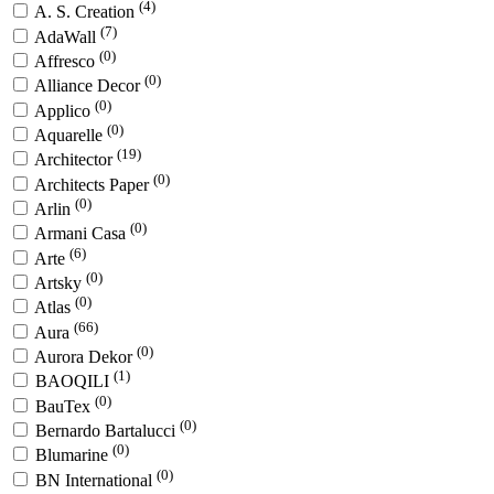
(4)
A. S. Creation
(7)
AdaWall
(0)
Affresco
(0)
Alliance Decor
(0)
Applico
(0)
Aquarelle
(19)
Architector
(0)
Architects Paper
(0)
Arlin
(0)
Armani Casa
(6)
Arte
(0)
Artsky
(0)
Atlas
(66)
Aura
(0)
Aurora Dekor
(1)
BAOQILI
(0)
BauTex
(0)
Bernardo Bartalucci
(0)
Blumarine
(0)
BN International