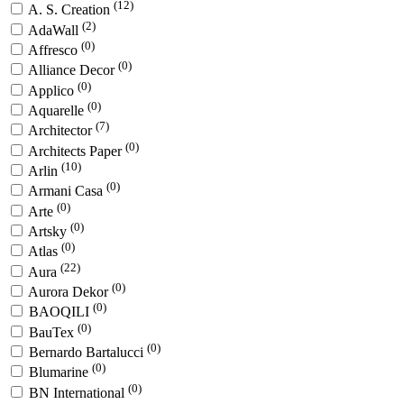
(12)
A. S. Creation
(2)
AdaWall
(0)
Affresco
(0)
Alliance Decor
(0)
Applico
(0)
Aquarelle
(7)
Architector
(0)
Architects Paper
(10)
Arlin
(0)
Armani Casa
(0)
Arte
(0)
Artsky
(0)
Atlas
(22)
Aura
(0)
Aurora Dekor
(0)
BAOQILI
(0)
BauTex
(0)
Bernardo Bartalucci
(0)
Blumarine
(0)
BN International