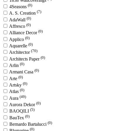
1838 Wallcoverings
(0)
4Seasons
(7)
A. S. Creation
(0)
AdaWall
(0)
Affresco
(0)
Alliance Decor
(0)
Applico
(0)
Aquarelle
(70)
Architector
(0)
Architects Paper
(0)
Arlin
(0)
Armani Casa
(0)
Arte
(0)
Artsky
(0)
Atlas
(49)
Aura
(0)
Aurora Dekor
(5)
BAOQILI
(0)
BauTex
(0)
Bernardo Bartalucci
(0)
Blumarine