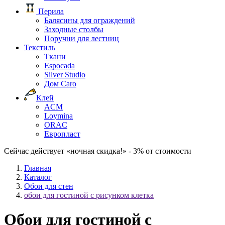
Перила
Балясины для ограждений
Заходные столбы
Поручни для лестниц
Текстиль
Ткани
Espocada
Silver Studio
Дом Caro
Клей
ACM
Loymina
ORAC
Европласт
Сейчас действует «ночная скидка!» - 3% от стоимости
Главная
Каталог
Обои для стен
обои для гостиной с рисунком клетка
Обои для гостиной с