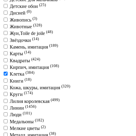
(25)
Детские обои
(0)
Дисней
(3)
Живопись
(328)
Животные
(48)
Жуи,Toile de joile
(14)
Звёздочки
(189)
Камень, имитация
(14)
Карты
(424)
Квадраты
(108)
Кирпич, имитация
(384)
Клетка
(18)
Книги
(320)
Кожа, шкуры, имитация
(174)
Круги
(499)
Лилия королевская
(1456)
Линии
(101)
Люди
(182)
Медальоны
(2)
Мелкие цветы
(38)
Металл, имитация