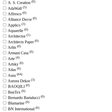
(0)
A. S. Creation
(5)
AdaWall
(0)
Affresco
(0)
Alliance Decor
(3)
Applico
(0)
Aquarelle
(1)
Architector
(0)
Architects Paper
(0)
Arlin
(0)
Armani Casa
(4)
Arte
(0)
Artsky
(0)
Atlas
(64)
Aura
(3)
Aurora Dekor
(0)
BAOQILI
(0)
BauTex
(0)
Bernardo Bartalucci
(0)
Blumarine
(0)
BN International