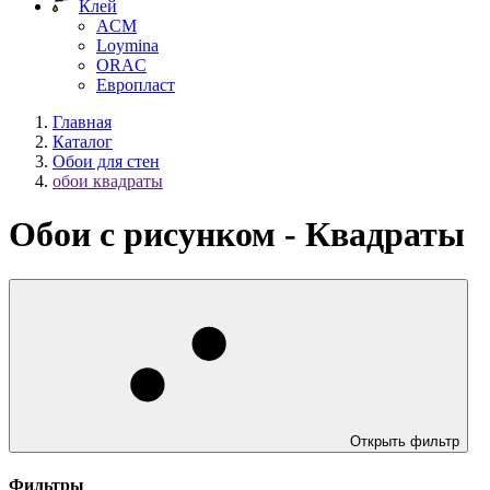
Клей
ACM
Loymina
ORAC
Европласт
Главная
Каталог
Обои для стен
обои квадраты
Обои с рисунком - Квадраты
Открыть фильтр
Фильтры