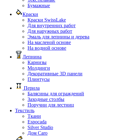
Бумажные
Краски
Краски SwissLake
Для внутренних работ
Для наружных работ
Эмаль для лепнины и дерева
На масленой основе
На водной основе
Лепнина
Карнизы
Молдинги
Декоративные 3D панели
Плинтусы
Перила
Балясины для ограждений
Заходные столбы
Поручни для лестниц
Текстиль
Ткани
Espocada
Silver Studio
Дом Caro