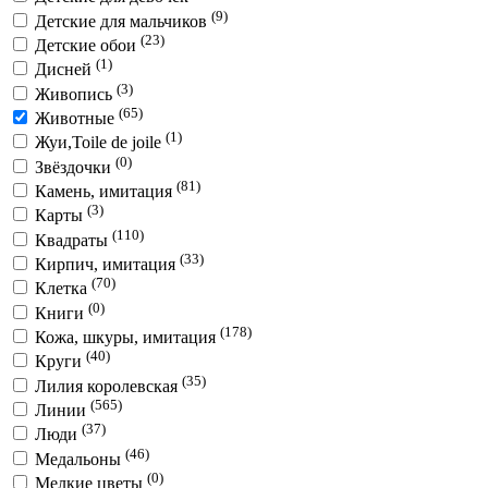
(9)
Детские для мальчиков
(23)
Детские обои
(1)
Дисней
(3)
Живопись
(65)
Животные
(1)
Жуи,Toile de joile
(0)
Звёздочки
(81)
Камень, имитация
(3)
Карты
(110)
Квадраты
(33)
Кирпич, имитация
(70)
Клетка
(0)
Книги
(178)
Кожа, шкуры, имитация
(40)
Круги
(35)
Лилия королевская
(565)
Линии
(37)
Люди
(46)
Медальоны
(0)
Мелкие цветы