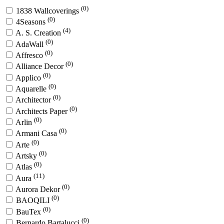
(0)
1838 Wallcoverings
(0)
4Seasons
(4)
A. S. Creation
(0)
AdaWall
(0)
Affresco
(0)
Alliance Decor
(0)
Applico
(0)
Aquarelle
(0)
Architector
(0)
Architects Paper
(0)
Arlin
(0)
Armani Casa
(0)
Arte
(0)
Artsky
(0)
Atlas
(11)
Aura
(0)
Aurora Dekor
(0)
BAOQILI
(0)
BauTex
(0)
Bernardo Bartalucci