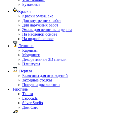
Бумажные
Краски
Краски SwissLake
Для внутренних работ
Для наружных работ
Эмаль для лепнины и дерева
На масленой основе
На водной основе
Лепнина
Карнизы
Молдинги
Декоративные 3D панели
Плинтусы
Перила
Балясины для ограждений
Заходные столбы
Поручни для лестниц
Текстиль
Ткани
Espocada
Silver Studio
Дом Caro