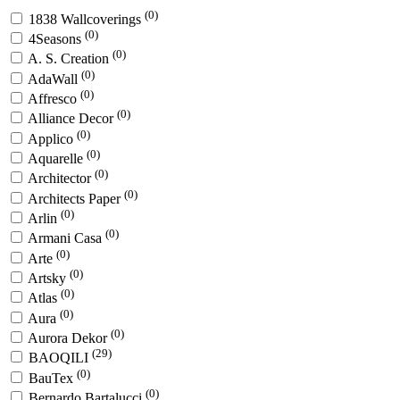
(0)
1838 Wallcoverings
(0)
4Seasons
(0)
A. S. Creation
(0)
AdaWall
(0)
Affresco
(0)
Alliance Decor
(0)
Applico
(0)
Aquarelle
(0)
Architector
(0)
Architects Paper
(0)
Arlin
(0)
Armani Casa
(0)
Arte
(0)
Artsky
(0)
Atlas
(0)
Aura
(0)
Aurora Dekor
(29)
BAOQILI
(0)
BauTex
(0)
Bernardo Bartalucci