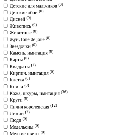
(0)
Детские для мальчиков
(0)
Детские обои
(0)
Дисней
(0)
Живопись
(0)
Животные
(0)
Жуи,Toile de joile
(0)
Звёздочки
(0)
Камень, имитация
(0)
Карты
(1)
Квадраты
(0)
Кирпич, имитация
(0)
Клетка
(0)
Книги
(36)
Кожа, шкуры, имитация
(0)
Круги
(12)
Лилия королевская
(7)
Линии
(0)
Люди
(0)
Медальоны
(0)
Мелкие цветы