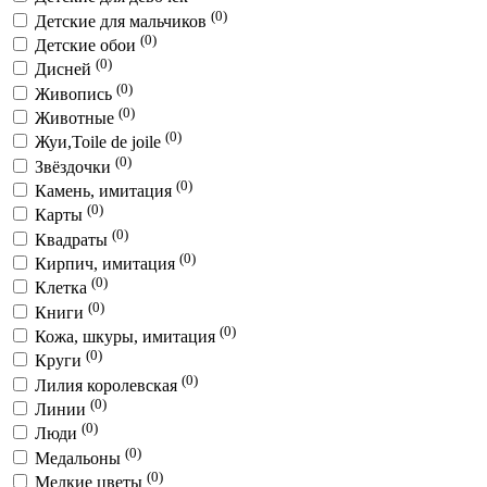
(0)
Детские для мальчиков
(0)
Детские обои
(0)
Дисней
(0)
Живопись
(0)
Животные
(0)
Жуи,Toile de joile
(0)
Звёздочки
(0)
Камень, имитация
(0)
Карты
(0)
Квадраты
(0)
Кирпич, имитация
(0)
Клетка
(0)
Книги
(0)
Кожа, шкуры, имитация
(0)
Круги
(0)
Лилия королевская
(0)
Линии
(0)
Люди
(0)
Медальоны
(0)
Мелкие цветы