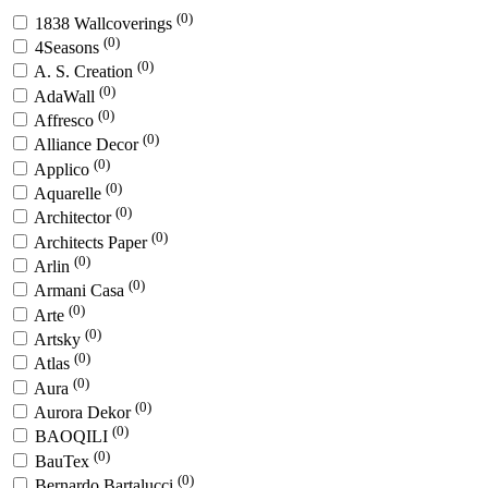
(0)
1838 Wallcoverings
(0)
4Seasons
(0)
A. S. Creation
(0)
AdaWall
(0)
Affresco
(0)
Alliance Decor
(0)
Applico
(0)
Aquarelle
(0)
Architector
(0)
Architects Paper
(0)
Arlin
(0)
Armani Casa
(0)
Arte
(0)
Artsky
(0)
Atlas
(0)
Aura
(0)
Aurora Dekor
(0)
BAOQILI
(0)
BauTex
(0)
Bernardo Bartalucci