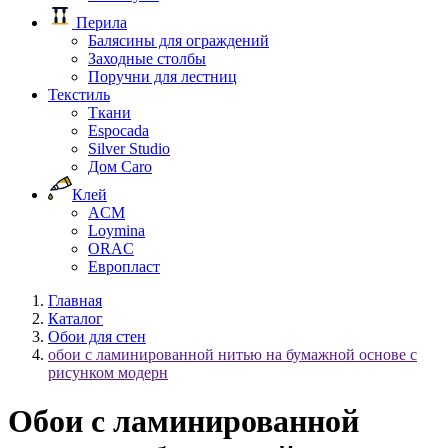
Перила
Балясины для ограждений
Заходные столбы
Поручни для лестниц
Текстиль
Ткани
Espocada
Silver Studio
Дом Caro
Клей
ACM
Loymina
ORAC
Европласт
Главная
Каталог
Обои для стен
обои с ламинированной нитью на бумажной основе с
рисунком модерн
Обои с ламинированной