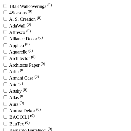
(0)
1838 Wallcoverings
(0)
4Seasons
(0)
A. S. Creation
(0)
AdaWall
(0)
Affresco
(0)
Alliance Decor
(0)
Applico
(0)
Aquarelle
(0)
Architector
(0)
Architects Paper
(0)
Arlin
(0)
Armani Casa
(0)
Arte
(0)
Artsky
(0)
Atlas
(0)
Aura
(0)
Aurora Dekor
(0)
BAOQILI
(0)
BauTex
(0)
Bernardo Bartalucci