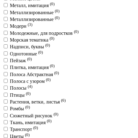
(0)
Металл, имитация
(0)
Металлизированные
(0)
Металлизированные
(3)
Модерн
(0)
Молодежные, для подростков
(0)
Морская тематика
(0)
Надписи, буквы
(0)
Однотонные
(0)
Пейзаж
(0)
Плитка, имитация
(0)
Полоса Абстрактная
(0)
Полоса с узором
(4)
Полосы
(0)
Птицы
(6)
Растения, ветки, листья
(0)
Ромбы
(0)
Сюжетный рисунок
(0)
Ткань, имитация
(0)
Транспорт
(0)
Цветы