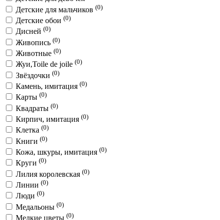
(0)
Детские для мальчиков
(0)
Детские обои
(0)
Дисней
(0)
Живопись
(0)
Животные
(0)
Жуи,Toile de joile
(0)
Звёздочки
(0)
Камень, имитация
(0)
Карты
(0)
Квадраты
(0)
Кирпич, имитация
(0)
Клетка
(0)
Книги
(0)
Кожа, шкуры, имитация
(0)
Круги
(0)
Лилия королевская
(0)
Линии
(0)
Люди
(0)
Медальоны
(0)
Мелкие цветы