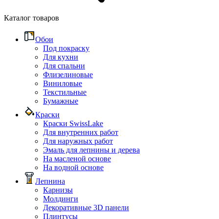
Каталог товаров
Обои
Под покраску
Для кухни
Для спальни
Флизелиновые
Виниловые
Текстильные
Бумажные
Краски
Краски SwissLake
Для внутренних работ
Для наружных работ
Эмаль для лепнины и дерева
На масленой основе
На водной основе
Лепнина
Карнизы
Молдинги
Декоративные 3D панели
Плинтусы