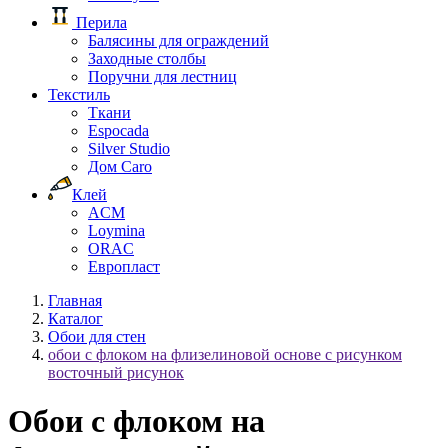
Перила
Балясины для ограждений
Заходные столбы
Поручни для лестниц
Текстиль
Ткани
Espocada
Silver Studio
Дом Caro
Клей
ACM
Loymina
ORAC
Европласт
Главная
Каталог
Обои для стен
обои с флоком на флизелиновой основе с рисунком
восточный рисунок
Обои с флоком на