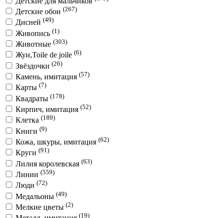
Детские для мальчиков
(267)
Детские обои
(49)
Дисней
(1)
Живопись
(303)
Животные
(6)
Жуи,Toile de joile
(26)
Звёздочки
(57)
Камень, имитация
(7)
Карты
(178)
Квадраты
(52)
Кирпич, имитация
(189)
Клетка
(9)
Книги
(62)
Кожа, шкуры, имитация
(91)
Круги
(63)
Лилия королевская
(559)
Линии
(72)
Люди
(49)
Медальоны
(2)
Мелкие цветы
(19)
Металл, имитация