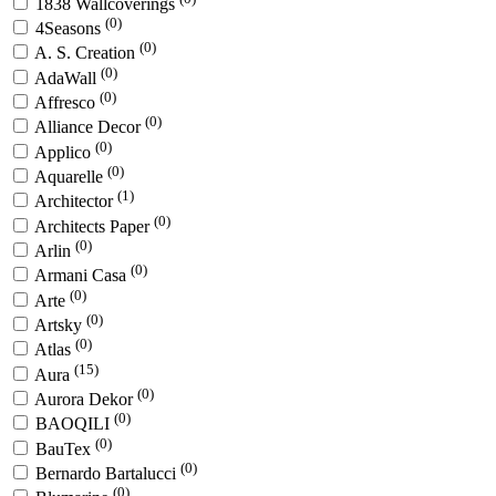
1838 Wallcoverings
(0)
4Seasons
(0)
A. S. Creation
(0)
AdaWall
(0)
Affresco
(0)
Alliance Decor
(0)
Applico
(0)
Aquarelle
(1)
Architector
(0)
Architects Paper
(0)
Arlin
(0)
Armani Casa
(0)
Arte
(0)
Artsky
(0)
Atlas
(15)
Aura
(0)
Aurora Dekor
(0)
BAOQILI
(0)
BauTex
(0)
Bernardo Bartalucci
(0)