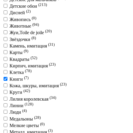
(213)
Детские обои
(2)
Дисней
(0)
Живопись
(94)
Животные
(20)
Жуи,Toile de joile
(8)
Звёздочки
(31)
Камень, имитация
(9)
Карты
(52)
Квадраты
(23)
Кирпич, имитация
(78)
Клетка
(7)
Книги
(23)
Кожа, шкуры, имитация
(42)
Круги
(34)
Лилия королевская
(128)
Линии
(4)
Люди
(28)
Медальоны
(0)
Мелкие цветы
(3)
Металл, имитация