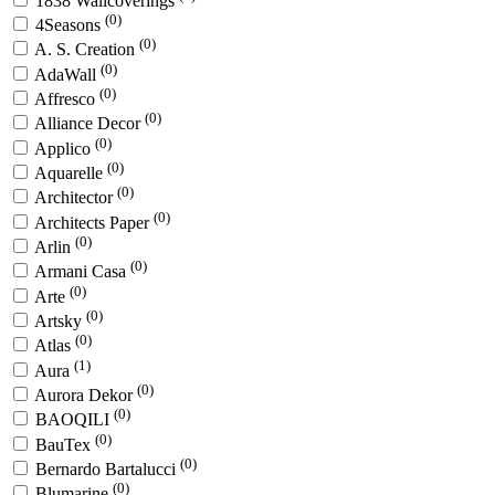
1838 Wallcoverings
(0)
4Seasons
(0)
A. S. Creation
(0)
AdaWall
(0)
Affresco
(0)
Alliance Decor
(0)
Applico
(0)
Aquarelle
(0)
Architector
(0)
Architects Paper
(0)
Arlin
(0)
Armani Casa
(0)
Arte
(0)
Artsky
(0)
Atlas
(1)
Aura
(0)
Aurora Dekor
(0)
BAOQILI
(0)
BauTex
(0)
Bernardo Bartalucci
(0)
Blumarine