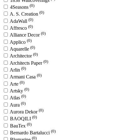
1838 Wallcoverings
(0)
4Seasons
(0)
A. S. Creation
(0)
AdaWall
(0)
Affresco
(0)
Alliance Decor
(0)
Applico
(0)
Aquarelle
(0)
Architector
(0)
Architects Paper
(0)
Arlin
(0)
Armani Casa
(0)
Arte
(0)
Artsky
(0)
Atlas
(0)
Aura
(0)
Aurora Dekor
(0)
BAOQILI
(0)
BauTex
(0)
Bernardo Bartalucci
(0)
Blumarine