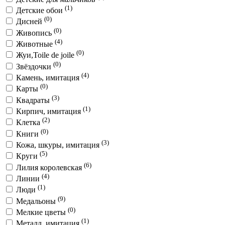
(1)
Детские обои
(0)
Дисней
(0)
Живопись
(4)
Животные
(0)
Жуи,Toile de joile
(0)
Звёздочки
(4)
Камень, имитация
(0)
Карты
(3)
Квадраты
(1)
Кирпич, имитация
(2)
Клетка
(0)
Книги
(3)
Кожа, шкуры, имитация
(5)
Круги
(6)
Лилия королевская
(4)
Линии
(1)
Люди
(9)
Медальоны
(0)
Мелкие цветы
(1)
Металл, имитация