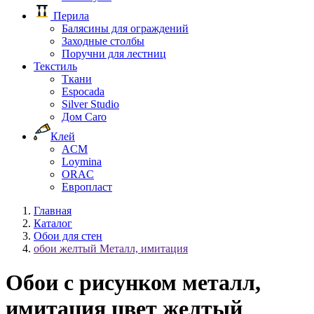
Перила
Балясины для ограждений
Заходные столбы
Поручни для лестниц
Текстиль
Ткани
Espocada
Silver Studio
Дом Caro
Клей
ACM
Loymina
ORAC
Европласт
Главная
Каталог
Обои для стен
обои желтый Металл, имитация
Обои с рисунком металл,
имитация цвет желтый