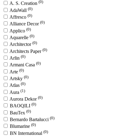
(0)
A. S. Creation
(0)
AdaWall
(0)
Affresco
(0)
Alliance Decor
(0)
Applico
(0)
Aquarelle
(0)
Architector
(0)
Architects Paper
(0)
Arlin
(0)
Armani Casa
(0)
Arte
(0)
Artsky
(0)
Atlas
(1)
Aura
(0)
Aurora Dekor
(0)
BAOQILI
(0)
BauTex
(0)
Bernardo Bartalucci
(0)
Blumarine
(0)
BN International